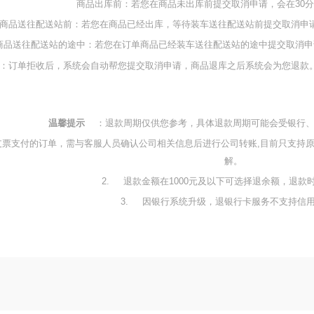
商品出库前：若您在商品未出库前提交取消申请，会在30
商品送往配送站前：若您在商品已经出库，等待装车送往配送站前提交取消申
商品送往配送站的途中：若您在订单商品已经装车送往配送站的途中提交取消申
：订单拒收后，系统会自动帮您提交取消申请，商品退库之后系统会为您退款
温馨提示
：退款周期仅供您参考，具体退款周期可能会受银行
支票支付的订单，需与客服人员确认公司相关信息后进行公司转账,目前只支持
解。
2.
退款金额在1000元及以下可选择退余额，退款
3.
因银行系统升级，退银行卡服务不支持信